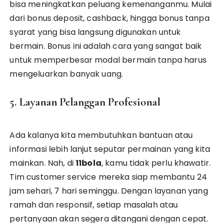
bisa meningkatkan peluang kemenanganmu. Mulai
dari bonus deposit, cashback, hingga bonus tanpa
syarat yang bisa langsung digunakan untuk
bermain. Bonus ini adalah cara yang sangat baik
untuk memperbesar modal bermain tanpa harus
mengeluarkan banyak uang.
5.
Layanan Pelanggan Profesional
Ada kalanya kita membutuhkan bantuan atau
informasi lebih lanjut seputar permainan yang kita
mainkan. Nah, di
11bola
, kamu tidak perlu khawatir.
Tim customer service mereka siap membantu 24
jam sehari, 7 hari seminggu. Dengan layanan yang
ramah dan responsif, setiap masalah atau
pertanyaan akan segera ditangani dengan cepat.