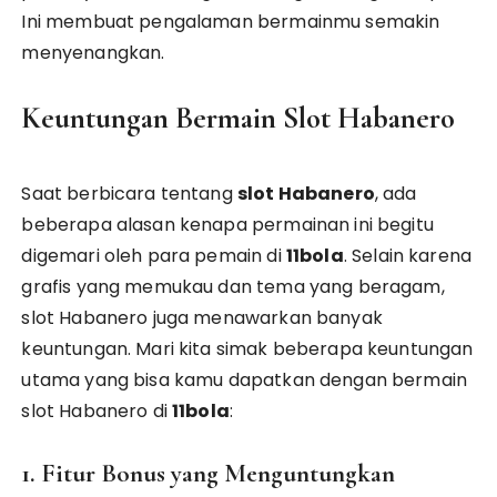
Ini membuat pengalaman bermainmu semakin
menyenangkan.
Keuntungan Bermain Slot Habanero
Saat berbicara tentang
slot Habanero
, ada
beberapa alasan kenapa permainan ini begitu
digemari oleh para pemain di
11bola
. Selain karena
grafis yang memukau dan tema yang beragam,
slot Habanero juga menawarkan banyak
keuntungan. Mari kita simak beberapa keuntungan
utama yang bisa kamu dapatkan dengan bermain
slot Habanero di
11bola
:
1.
Fitur Bonus yang Menguntungkan