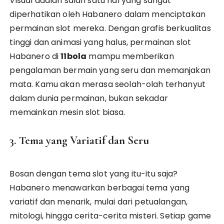
Visual adalah salah satu hal yang sangat
diperhatikan oleh Habanero dalam menciptakan
permainan slot mereka. Dengan grafis berkualitas
tinggi dan animasi yang halus, permainan slot
Habanero di
11bola
mampu memberikan
pengalaman bermain yang seru dan memanjakan
mata. Kamu akan merasa seolah-olah terhanyut
dalam dunia permainan, bukan sekadar
memainkan mesin slot biasa.
3.
Tema yang Variatif dan Seru
Bosan dengan tema slot yang itu-itu saja?
Habanero menawarkan berbagai tema yang
variatif dan menarik, mulai dari petualangan,
mitologi, hingga cerita-cerita misteri. Setiap game