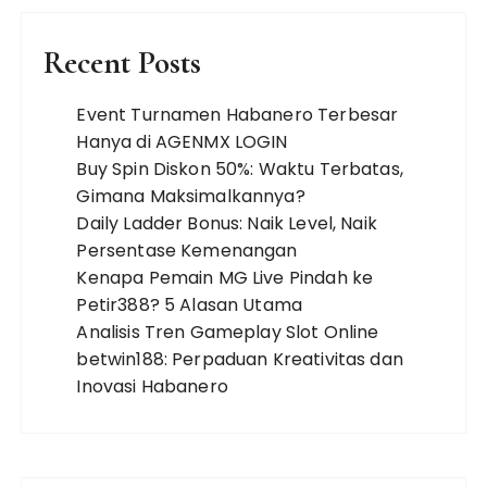
Recent Posts
Event Turnamen Habanero Terbesar
Hanya di AGENMX LOGIN
Buy Spin Diskon 50%: Waktu Terbatas,
Gimana Maksimalkannya?
Daily Ladder Bonus: Naik Level, Naik
Persentase Kemenangan
Kenapa Pemain MG Live Pindah ke
Petir388? 5 Alasan Utama
Analisis Tren Gameplay Slot Online
betwin188: Perpaduan Kreativitas dan
Inovasi Habanero