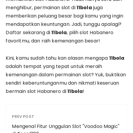
menghibur, permainan slot di
11bola
juga
memberikan peluang besar bagi kamu yang ingin
mendapatkan keuntungan. Jadi, tunggu apalagi?
Daftar sekarang di
11bola
, pilih slot Habanero
favoritmu, dan raih kemenangan besar!
Kini, kamu sudah tahu kan alasan mengapa
11bola
adalah tempat yang tepat untuk meraih
kemenangan dalam permainan slot? Yuk, buktikan
sendiri keberuntunganmu dan nikmati keseruan
bermain slot Habanero di
11bola
!
PREV POST
Mengenal Fitur Unggulan Slot "Voodoo Magic"