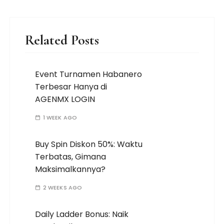
Related Posts
Event Turnamen Habanero
Terbesar Hanya di
AGENMX LOGIN
1 WEEK AGO
Buy Spin Diskon 50%: Waktu
Terbatas, Gimana
Maksimalkannya?
2 WEEKS AGO
Daily Ladder Bonus: Naik