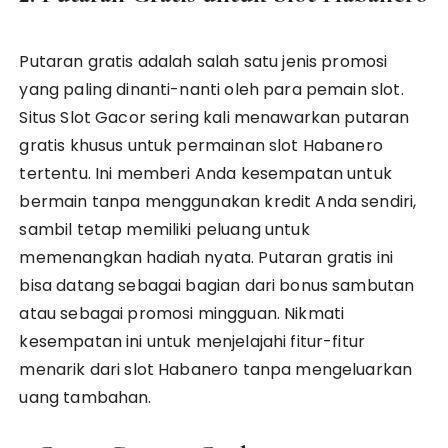
Putaran gratis adalah salah satu jenis promosi
yang paling dinanti-nanti oleh para pemain slot.
Situs Slot Gacor sering kali menawarkan putaran
gratis khusus untuk permainan slot Habanero
tertentu. Ini memberi Anda kesempatan untuk
bermain tanpa menggunakan kredit Anda sendiri,
sambil tetap memiliki peluang untuk
memenangkan hadiah nyata. Putaran gratis ini
bisa datang sebagai bagian dari bonus sambutan
atau sebagai promosi mingguan. Nikmati
kesempatan ini untuk menjelajahi fitur-fitur
menarik dari slot Habanero tanpa mengeluarkan
uang tambahan.