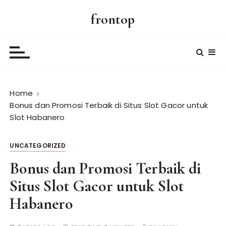
S
frontop
k
i
p
t
o
c
Home
o
Bonus dan Promosi Terbaik di Situs Slot Gacor untuk
n
Slot Habanero
t
e
n
UNCATEGORIZED
t
Bonus dan Promosi Terbaik di
Situs Slot Gacor untuk Slot
Habanero