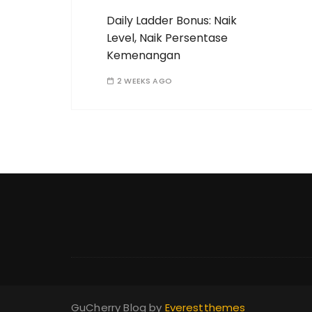
Daily Ladder Bonus: Naik
Level, Naik Persentase
Kemenangan
2 WEEKS AGO
GuCherry Blog by
Everestthemes