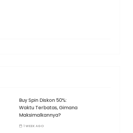
Buy Spin Diskon 50%:
Waktu Terbatas, Gimana
Maksimalkannya?
1 WEEK AGO