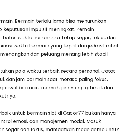
ermain. Bermain terlalu lama bisa menurunkan
ko keputusan impulsif meningkat. Pemain
 batas waktu harian agar tetap segar, fokus, dan
nasi waktu bermain yang tepat dan jeda istirahat
nyenangkan dan peluang menang lebih stabil.
tukan pola waktu terbaik secara personal. Catat
l, dan jam bermain saat merasa paling fokus.
 jadwal bermain, memilih jam yang optimal, dan
kutnya.
baik untuk bermain slot di Gacor77 bukan hanya
 kontrol emosi, dan manajemen modal. Masuk
kiran segar dan fokus, manfaatkan mode demo untuk