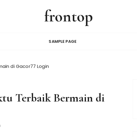
frontop
SAMPLE PAGE
ain di Gacor77 Login
u Terbaik Bermain di
N