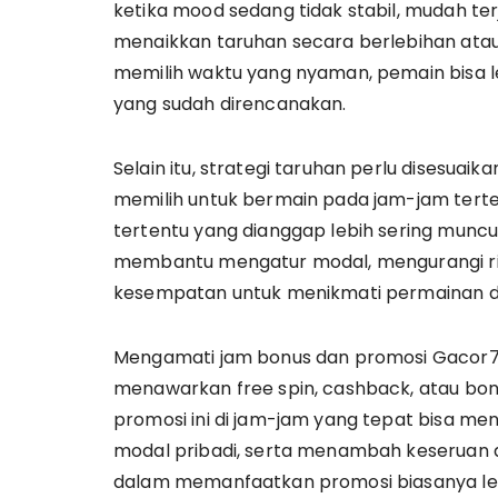
ketika mood sedang tidak stabil, mudah ter
menaikkan taruhan secara berlebihan atau
memilih waktu yang nyaman, pemain bisa le
yang sudah direncanakan.
Selain itu, strategi taruhan perlu disesu
memilih untuk bermain pada jam-jam terten
tertentu yang dianggap lebih sering muncu
membantu mengatur modal, mengurangi ris
kesempatan untuk menikmati permainan de
Mengamati jam bonus dan promosi Gacor77
menawarkan free spin, cashback, atau bon
promosi ini di jam-jam yang tepat bisa m
modal pribadi, serta menambah keseruan
dalam memanfaatkan promosi biasanya leb