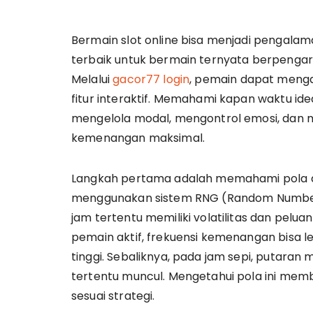
Bermain slot online bisa menjadi pengala
terbaik untuk bermain ternyata berpenga
Melalui
gacor77 login
, pemain dapat menga
fitur interaktif. Memahami kapan waktu i
mengelola modal, mengontrol emosi, dan
kemenangan maksimal.
Langkah pertama adalah memahami pola akti
menggunakan sistem RNG (Random Number
jam tertentu memiliki volatilitas dan pelu
pemain aktif, frekuensi kemenangan bisa le
tinggi. Sebaliknya, pada jam sepi, putaran 
tertentu muncul. Mengetahui pola ini me
sesuai strategi.