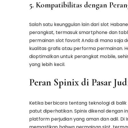
5. Kompatibilitas dengan Pera
Salah satu keunggulan lain dari slot Haba
perangkat, termasuk smartphone dan tabl
permainan slot favorit Anda di mana saja 
kualitas grafis atau performa permainan
dioptimalkan untuk perangkat mobile, sehi
yang lebih kecil.
Peran Spinix di Pasar Ju
Ketika berbicara tentang teknologi di balik 
patut diperhatikan. Spinix dikenal denga
platform perjudian yang aman dan adil. Di 
memastikan bahwa permainan slot, termas