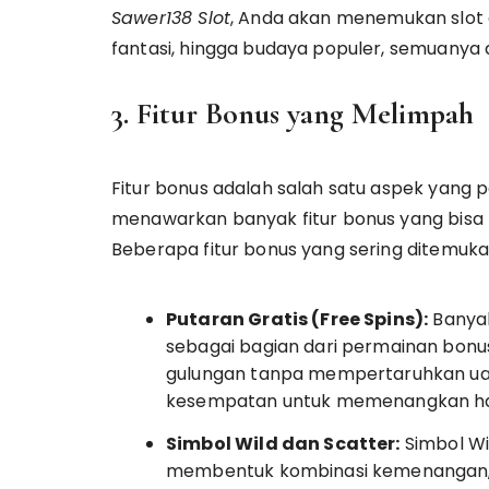
Sawer138 Slot
, Anda akan menemukan slot 
fantasi, hingga budaya populer, semuanya
3. Fitur Bonus yang Melimpah
Fitur bonus adalah salah satu aspek yang p
menawarkan banyak fitur bonus yang bisa
Beberapa fitur bonus yang sering ditemuka
Putaran Gratis (Free Spins):
Banyak
sebagai bagian dari permainan bonu
gulungan tanpa mempertaruhkan uang
kesempatan untuk memenangkan ha
Simbol Wild dan Scatter:
Simbol Wi
membentuk kombinasi kemenangan, s