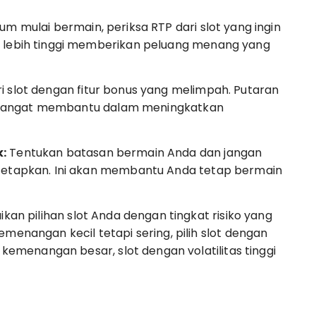
m mulai bermain, periksa RTP dari slot yang ingin
 lebih tinggi memberikan peluang menang yang
ri slot dengan fitur bonus yang melimpah. Putaran
isa sangat membantu dalam meningkatkan
k:
Tentukan batasan bermain Anda dan jangan
tetapkan. Ini akan membantu Anda tetap bermain
kan pilihan slot Anda dengan tingkat risiko yang
menangan kecil tetapi sering, pilih slot dengan
 kemenangan besar, slot dengan volatilitas tinggi