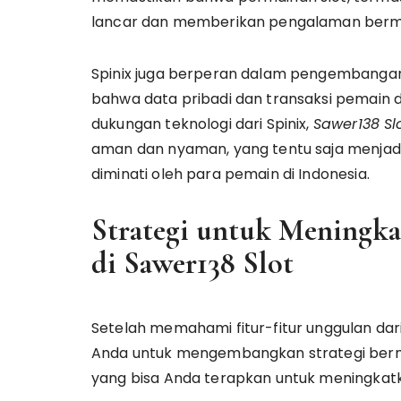
lancar dan memberikan pengalaman berma
Spinix juga berperan dalam pengembangan
bahwa data pribadi dan transaksi pemain 
dukungan teknologi dari Spinix,
Sawer138 Sl
aman dan nyaman, yang tentu saja menjadi
diminati oleh para pemain di Indonesia.
Strategi untuk Meningk
di Sawer138 Slot
Setelah memahami fitur-fitur unggulan dar
Anda untuk mengembangkan strategi bermai
yang bisa Anda terapkan untuk meningka