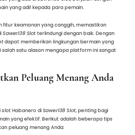
in yang adil kepada para pemain.
 fitur keamanan yang canggih, memastikan
di
Sawer138 Slot
terlindungi dengan baik. Dengan
ot
dapat memberikan lingkungan bermain yang
 salah satu alasan mengapa platform ini sangat
atkan Peluang Menang Anda
i slot Habanero di
Sawer138 Slot
, penting bagi
n yang efektif. Berikut adalah beberapa tips
tkan peluang menang Anda: