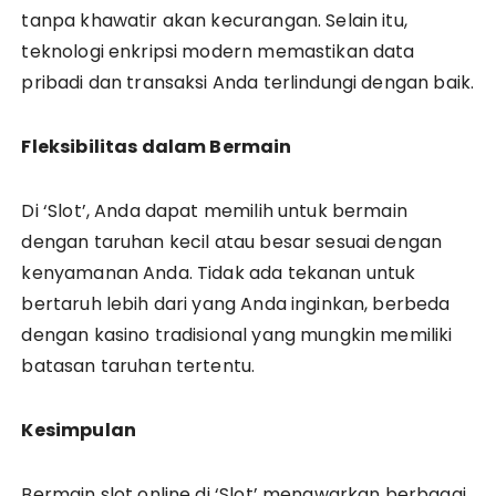
tanpa khawatir akan kecurangan. Selain itu,
teknologi enkripsi modern memastikan data
pribadi dan transaksi Anda terlindungi dengan baik.
Fleksibilitas dalam Bermain
Di ‘Slot’, Anda dapat memilih untuk bermain
dengan taruhan kecil atau besar sesuai dengan
kenyamanan Anda. Tidak ada tekanan untuk
bertaruh lebih dari yang Anda inginkan, berbeda
dengan kasino tradisional yang mungkin memiliki
batasan taruhan tertentu.
Kesimpulan
Bermain slot online di ‘Slot’ menawarkan berbagai