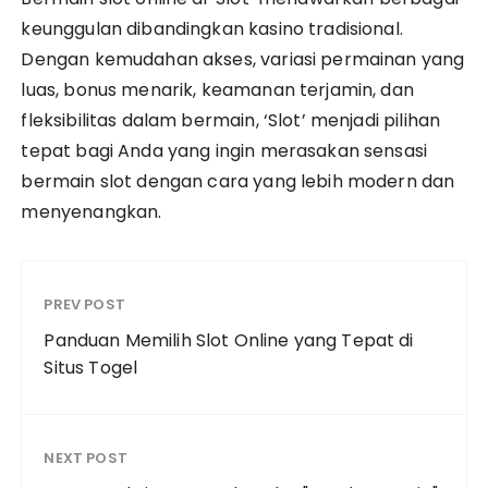
keunggulan dibandingkan kasino tradisional.
Dengan kemudahan akses, variasi permainan yang
luas, bonus menarik, keamanan terjamin, dan
fleksibilitas dalam bermain, ‘Slot’ menjadi pilihan
tepat bagi Anda yang ingin merasakan sensasi
bermain slot dengan cara yang lebih modern dan
menyenangkan.
PREV POST
Panduan Memilih Slot Online yang Tepat di
Situs Togel
NEXT POST