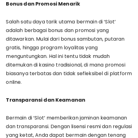
Bonus dan Promosi Menarik
Salah satu daya tarik utama bermain di ‘Slot’
adalah berbagai bonus dan promosi yang
ditawarkan. Mulai dari bonus sambutan, putaran
gratis, hingga program loyalitas yang
menguntungkan. Hal ini tentu tidak mudah
ditemukan di kasino tradisional, di mana promosi
biasanya terbatas dan tidak sefleksibel di platform
online.
Transparansi dan Keamanan
Bermain di ‘Slot’ memberikan jaminan keamanan
dan transparansi. Dengan lisensi resmi dan regulasi
yang ketat, Anda dapat bermain dengan tenang