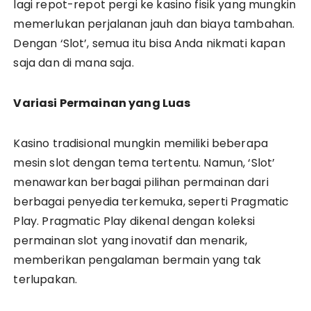
lagi repot-repot pergi ke kasino fisik yang mungkin
memerlukan perjalanan jauh dan biaya tambahan.
Dengan ‘Slot’, semua itu bisa Anda nikmati kapan
saja dan di mana saja.
Variasi Permainan yang Luas
Kasino tradisional mungkin memiliki beberapa
mesin slot dengan tema tertentu. Namun, ‘Slot’
menawarkan berbagai pilihan permainan dari
berbagai penyedia terkemuka, seperti Pragmatic
Play. Pragmatic Play dikenal dengan koleksi
permainan slot yang inovatif dan menarik,
memberikan pengalaman bermain yang tak
terlupakan.