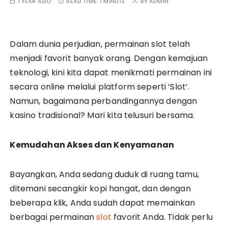
1 YEAR AGO
READ TIME:
1 MINUTE
BY
ADMIN
Dalam dunia perjudian, permainan slot telah
menjadi favorit banyak orang. Dengan kemajuan
teknologi, kini kita dapat menikmati permainan ini
secara online melalui platform seperti ‘Slot’.
Namun, bagaimana perbandingannya dengan
kasino tradisional? Mari kita telusuri bersama.
Kemudahan Akses dan Kenyamanan
Bayangkan, Anda sedang duduk di ruang tamu,
ditemani secangkir kopi hangat, dan dengan
beberapa klik, Anda sudah dapat memainkan
berbagai permainan
slot
favorit Anda. Tidak perlu