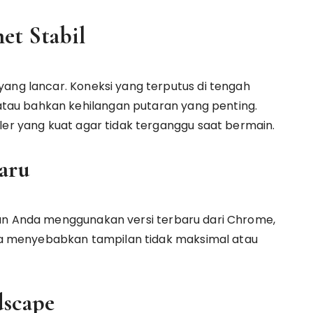
net Stabil
yang lancar. Koneksi yang terputus di tengah
au bahkan kehilangan putaran yang penting.
ler yang kuat agar tidak terganggu saat bermain.
aru
kan Anda menggunakan versi terbaru dari Chrome,
bisa menyebabkan tampilan tidak maksimal atau
dscape