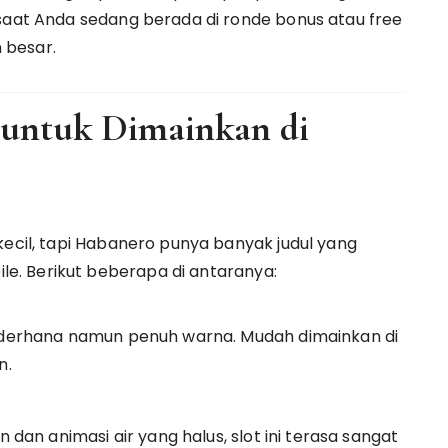
 saat Anda sedang berada di ronde bonus atau free
 besar.
 untuk Dimainkan di
kecil, tapi Habanero punya banyak judul yang
e. Berikut beberapa di antaranya:
sederhana namun penuh warna. Mudah dimainkan di
n.
in dan animasi air yang halus, slot ini terasa sangat