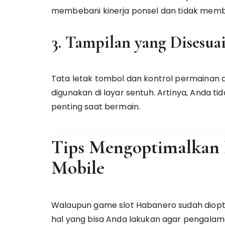
membebani kinerja ponsel dan tidak mem
3. Tampilan yang Disesua
Tata letak tombol dan kontrol permainan 
digunakan di layar sentuh. Artinya, Anda ti
penting saat bermain.
Tips Mengoptimalkan 
Mobile
Walaupun game slot Habanero sudah diopti
hal yang bisa Anda lakukan agar pengala