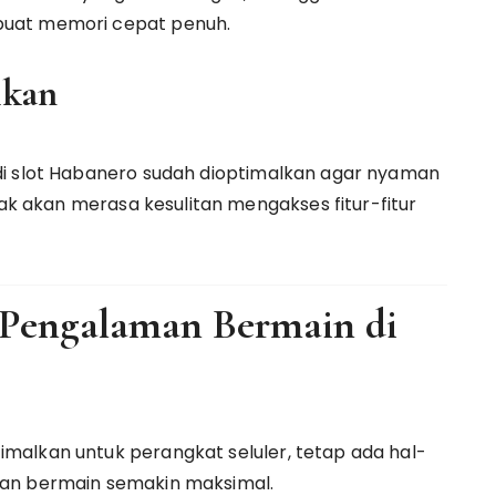
buat memori cepat penuh.
ikan
di slot Habanero sudah dioptimalkan agar nyaman
dak akan merasa kesulitan mengakses fitur-fitur
Pengalaman Bermain di
malkan untuk perangkat seluler, tetap ada hal-
man bermain semakin maksimal.