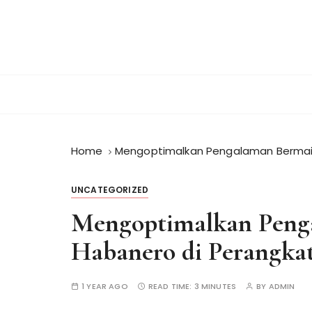
S
k
i
p
t
o
c
o
n
Home
Mengoptimalkan Pengalaman Bermain
t
e
UNCATEGORIZED
n
Mengoptimalkan Peng
t
Habanero di Perangka
1 YEAR AGO
READ TIME:
3 MINUTES
BY
ADMIN