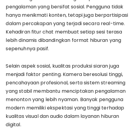
pengalaman yang bersifat sosial. Pengguna tidak
hanya menikmati konten, tetapi juga berpartisipasi
dalam percakapan yang terjadi secara real-time.
Kehadiran fitur chat membuat setiap sesi terasa
lebih dinamis dibandingkan format hiburan yang
sepenuhnya pasif.
Selain aspek sosial, kualitas produksi siaran juga
menjadi faktor penting. Kamera beresolusi tinggi,
pencahayaan profesional, serta sistem streaming
yang stabil membantu menciptakan pengalaman
menonton yang lebih nyaman. Banyak pengguna
modern memiliki ekspektasi yang tinggi terhadap
kualitas visual dan audio dalam layanan hiburan
digital.