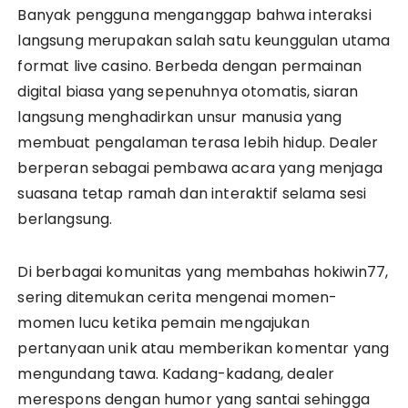
Banyak pengguna menganggap bahwa interaksi
langsung merupakan salah satu keunggulan utama
format live casino. Berbeda dengan permainan
digital biasa yang sepenuhnya otomatis, siaran
langsung menghadirkan unsur manusia yang
membuat pengalaman terasa lebih hidup. Dealer
berperan sebagai pembawa acara yang menjaga
suasana tetap ramah dan interaktif selama sesi
berlangsung.
Di berbagai komunitas yang membahas hokiwin77,
sering ditemukan cerita mengenai momen-
momen lucu ketika pemain mengajukan
pertanyaan unik atau memberikan komentar yang
mengundang tawa. Kadang-kadang, dealer
merespons dengan humor yang santai sehingga