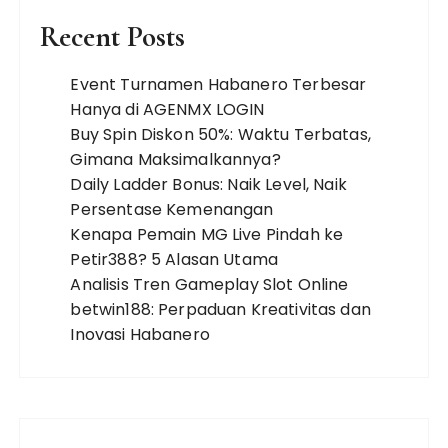
Recent Posts
Event Turnamen Habanero Terbesar
Hanya di AGENMX LOGIN
Buy Spin Diskon 50%: Waktu Terbatas,
Gimana Maksimalkannya?
Daily Ladder Bonus: Naik Level, Naik
Persentase Kemenangan
Kenapa Pemain MG Live Pindah ke
Petir388? 5 Alasan Utama
Analisis Tren Gameplay Slot Online
betwin188: Perpaduan Kreativitas dan
Inovasi Habanero