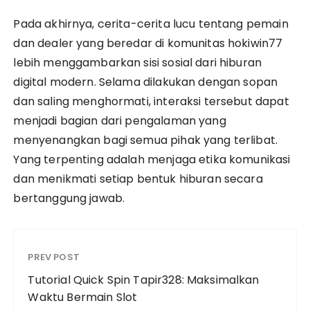
Pada akhirnya, cerita-cerita lucu tentang pemain
dan dealer yang beredar di komunitas hokiwin77
lebih menggambarkan sisi sosial dari hiburan
digital modern. Selama dilakukan dengan sopan
dan saling menghormati, interaksi tersebut dapat
menjadi bagian dari pengalaman yang
menyenangkan bagi semua pihak yang terlibat.
Yang terpenting adalah menjaga etika komunikasi
dan menikmati setiap bentuk hiburan secara
bertanggung jawab.
PREV POST
Tutorial Quick Spin Tapir328: Maksimalkan
Waktu Bermain Slot