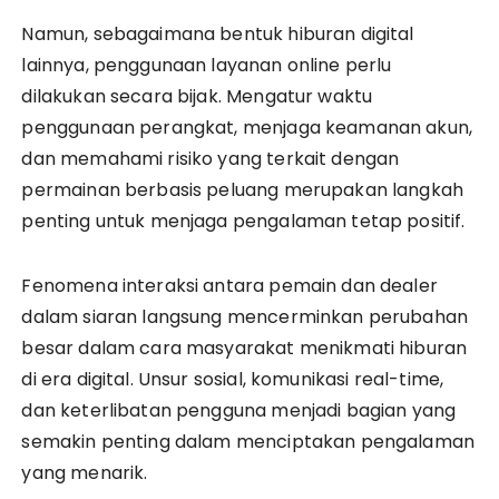
Namun, sebagaimana bentuk hiburan digital
lainnya, penggunaan layanan online perlu
dilakukan secara bijak. Mengatur waktu
penggunaan perangkat, menjaga keamanan akun,
dan memahami risiko yang terkait dengan
permainan berbasis peluang merupakan langkah
penting untuk menjaga pengalaman tetap positif.
Fenomena interaksi antara pemain dan dealer
dalam siaran langsung mencerminkan perubahan
besar dalam cara masyarakat menikmati hiburan
di era digital. Unsur sosial, komunikasi real-time,
dan keterlibatan pengguna menjadi bagian yang
semakin penting dalam menciptakan pengalaman
yang menarik.