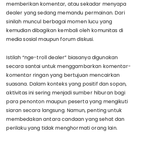
memberikan komentar, atau sekadar menyapa
dealer yang sedang memandu permainan. Dari
sinilah muncul berbagai momen lucu yang
kemudian dibagikan kembali oleh komunitas di
media sosial maupun forum diskusi.
Istilah “nge-troll dealer” biasanya digunakan
secara santai untuk menggambarkan komentar-
komentar ringan yang bertujuan mencairkan
suasana. Dalam konteks yang positif dan sopan,
aktivitas ini sering menjadi sumber hiburan bagi
para penonton maupun peserta yang mengikuti
siaran secara langsung. Namun, penting untuk
membedakan antara candaan yang sehat dan
perilaku yang tidak menghormati orang lain.