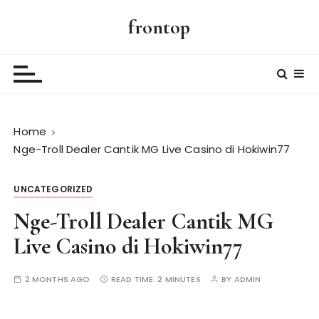
S
frontop
k
i
p
t
o
c
Home
o
Nge-Troll Dealer Cantik MG Live Casino di Hokiwin77
n
t
e
UNCATEGORIZED
n
Nge-Troll Dealer Cantik MG
t
Live Casino di Hokiwin77
2 MONTHS AGO
READ TIME:
2 MINUTES
BY
ADMIN