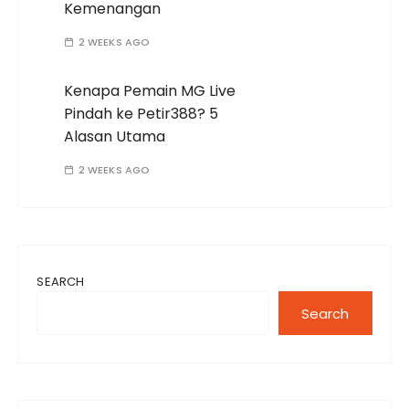
Kemenangan
2 WEEKS AGO
Kenapa Pemain MG Live
Pindah ke Petir388? 5
Alasan Utama
2 WEEKS AGO
SEARCH
Search