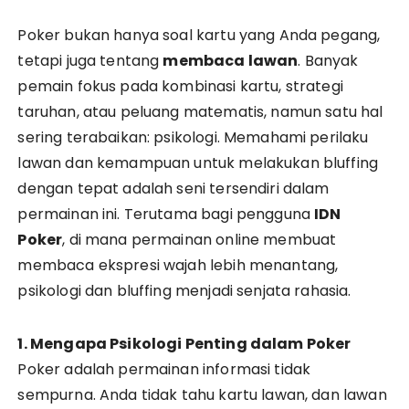
Poker bukan hanya soal kartu yang Anda pegang,
tetapi juga tentang
membaca lawan
. Banyak
pemain fokus pada kombinasi kartu, strategi
taruhan, atau peluang matematis, namun satu hal
sering terabaikan: psikologi. Memahami perilaku
lawan dan kemampuan untuk melakukan bluffing
dengan tepat adalah seni tersendiri dalam
permainan ini. Terutama bagi pengguna
IDN
Poker
, di mana permainan online membuat
membaca ekspresi wajah lebih menantang,
psikologi dan bluffing menjadi senjata rahasia.
1. Mengapa Psikologi Penting dalam Poker
Poker adalah permainan informasi tidak
sempurna. Anda tidak tahu kartu lawan, dan lawan