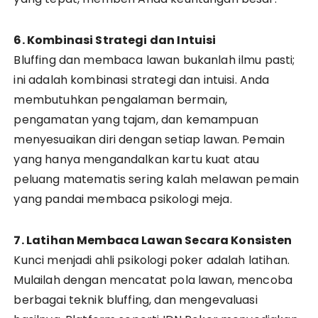
6. Kombinasi Strategi dan Intuisi
Bluffing dan membaca lawan bukanlah ilmu pasti;
ini adalah kombinasi strategi dan intuisi. Anda
membutuhkan pengalaman bermain,
pengamatan yang tajam, dan kemampuan
menyesuaikan diri dengan setiap lawan. Pemain
yang hanya mengandalkan kartu kuat atau
peluang matematis sering kalah melawan pemain
yang pandai membaca psikologi meja.
7. Latihan Membaca Lawan Secara Konsisten
Kunci menjadi ahli psikologi poker adalah latihan.
Mulailah dengan mencatat pola lawan, mencoba
berbagai teknik bluffing, dan mengevaluasi