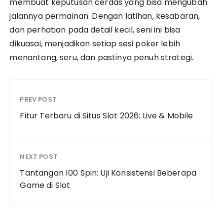
membuat keputusan cerdas yang bisa mengubah
jalannya permainan. Dengan latihan, kesabaran,
dan perhatian pada detail kecil, seni ini bisa
dikuasai, menjadikan setiap sesi poker lebih
menantang, seru, dan pastinya penuh strategi.
PREV POST
Fitur Terbaru di Situs Slot 2026: Live & Mobile
NEXT POST
Tantangan 100 Spin: Uji Konsistensi Beberapa
Game di Slot