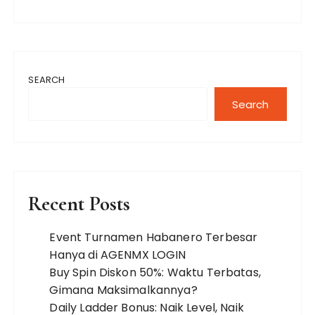
SEARCH
Search
Recent Posts
Event Turnamen Habanero Terbesar
Hanya di AGENMX LOGIN
Buy Spin Diskon 50%: Waktu Terbatas,
Gimana Maksimalkannya?
Daily Ladder Bonus: Naik Level, Naik