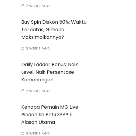
2 WEEKS AGO
Buy Spin Diskon 50%: Waktu
Terbatas, Gimana
Maksimalkannya?
2 WEEKS AGO
Daily Ladder Bonus: Naik
Level, Naik Persentase
Kemenangan
2 WEEKS AGO
Kenapa Pemain MG Live
Pindah ke Petir388? 5
Alasan Utama
2 WEEKS AGO