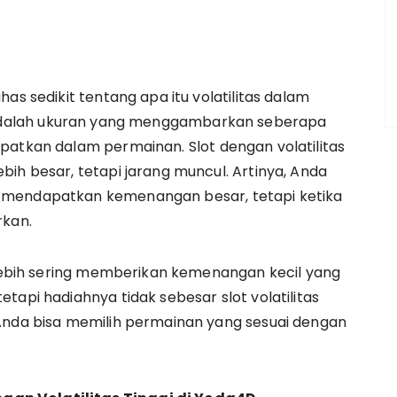
as sedikit tentang apa itu volatilitas dalam
alah ukuran yang menggambarkan seberapa
patkan dalam permainan. Slot dengan volatilitas
ih besar, tetapi jarang muncul. Artinya, Anda
 mendapatkan kemenangan besar, tetapi ketika
rkan.
h lebih sering memberikan kemenangan kecil yang
tapi hadiahnya tidak sebesar slot volatilitas
 Anda bisa memilih permainan yang sesuai dengan