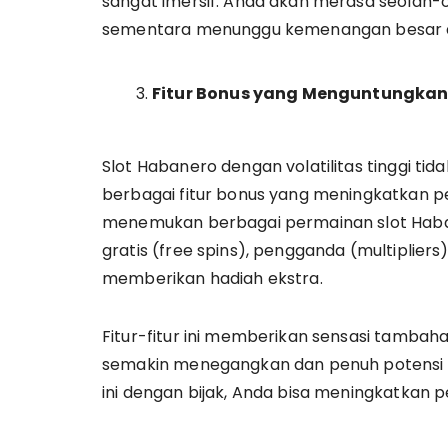
sangat imersif. Anda akan merasa seolah-o
sementara menunggu kemenangan besar 
Fitur Bonus yang Menguntungka
Slot Habanero dengan volatilitas tinggi ti
berbagai fitur bonus yang meningkatkan p
menemukan berbagai permainan slot Habane
gratis (free spins), pengganda (multipliers
memberikan hadiah ekstra.
Fitur-fitur ini memberikan sensasi tamba
semakin menegangkan dan penuh potensi
ini dengan bijak, Anda bisa meningkatka