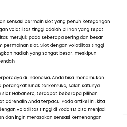
 sensasi bermain slot yang penuh ketegangan
an volatilitas tinggi adalah pilihan yang tepat
tilitas merujuk pada seberapa sering dan besar
ermainan slot. Slot dengan volatilitas tinggi
an hadiah yang sangat besar, meskipun
rendah.
e terpercaya di Indonesia, Anda bisa menemukan
ia perangkat lunak terkemuka, salah satunya
 slot Habanero, terdapat beberapa pilihan
 adrenalin Anda terpacu. Pada artikel ini, kita
an volatilitas tinggi di Yoda4D bisa menjadi
gan dan ingin merasakan sensasi kemenangan