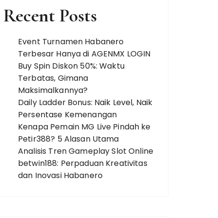
Recent Posts
Event Turnamen Habanero
Terbesar Hanya di AGENMX LOGIN
Buy Spin Diskon 50%: Waktu
Terbatas, Gimana
Maksimalkannya?
Daily Ladder Bonus: Naik Level, Naik
Persentase Kemenangan
Kenapa Pemain MG Live Pindah ke
Petir388? 5 Alasan Utama
Analisis Tren Gameplay Slot Online
betwin188: Perpaduan Kreativitas
dan Inovasi Habanero