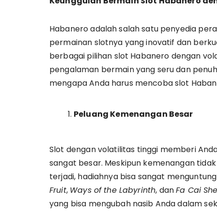
Keunggulan Bermain Slot Habanero deng
Habanero adalah salah satu penyedia pera
permainan slotnya yang inovatif dan berk
berbagai pilihan slot Habanero dengan vola
pengalaman bermain yang seru dan penuh 
mengapa Anda harus mencoba slot Habanero
Peluang Kemenangan Besar
Slot dengan volatilitas tinggi memberi A
sangat besar. Meskipun kemenangan tidak
terjadi, hadiahnya bisa sangat menguntung
Fruit
,
Ways of the Labyrinth
, dan
Fa Cai Sh
yang bisa mengubah nasib Anda dalam sek