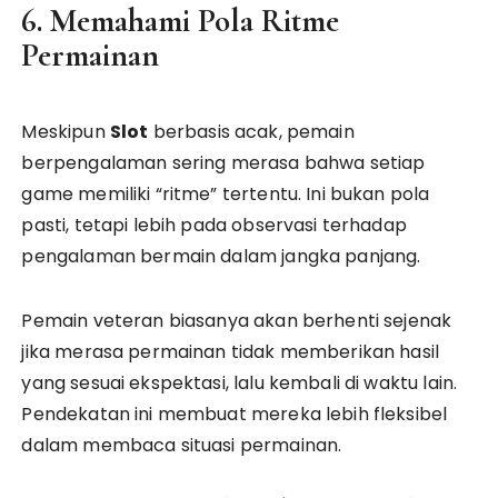
6. Memahami Pola Ritme
Permainan
Meskipun
Slot
berbasis acak, pemain
berpengalaman sering merasa bahwa setiap
game memiliki “ritme” tertentu. Ini bukan pola
pasti, tetapi lebih pada observasi terhadap
pengalaman bermain dalam jangka panjang.
Pemain veteran biasanya akan berhenti sejenak
jika merasa permainan tidak memberikan hasil
yang sesuai ekspektasi, lalu kembali di waktu lain.
Pendekatan ini membuat mereka lebih fleksibel
dalam membaca situasi permainan.