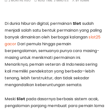
2 MONTHS AGO
READ TIME:
3 MINUTES
BY
ADMIN
Di dunia hiburan digital, permainan
Slot
sudah
menjadi salah satu bentuk permainan yang paling
banyak dimainkan oleh berbagai kalangan
slot25
gacor
Dari pemula hingga pemain
berpengalaman, semuanya punya cara masing-
masing untuk menikmati permainan ini.
Menariknya, pemain veteran di Indonesia sering
kali memiliki pendekatan yang berbeda—lebih
tenang, lebih terstruktur, dan tidak sekadar
mengandalkan keberuntungan semata.
Meski
Slot
pada dasarnya berbasis sistem acak,
pengalaman panjang membuat para pemain lama