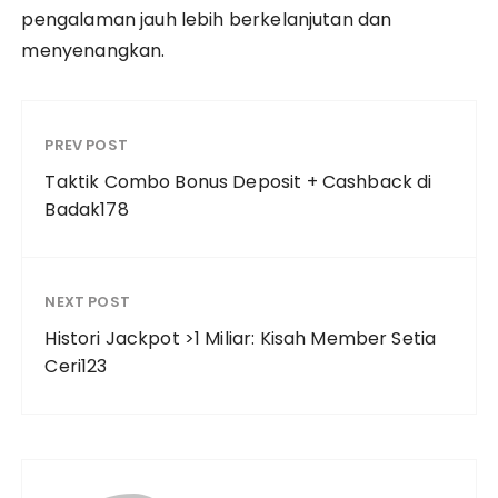
pengalaman jauh lebih berkelanjutan dan
menyenangkan.
PREV POST
Taktik Combo Bonus Deposit + Cashback di
Badak178
NEXT POST
Histori Jackpot >1 Miliar: Kisah Member Setia
Ceri123