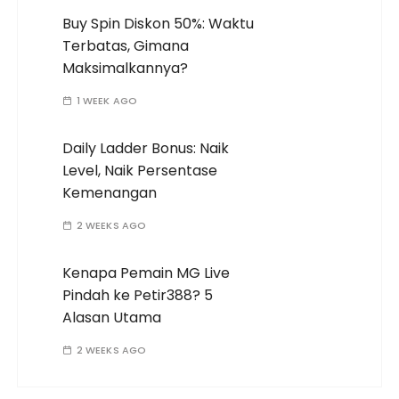
Buy Spin Diskon 50%: Waktu
Terbatas, Gimana
Maksimalkannya?
1 WEEK AGO
Daily Ladder Bonus: Naik
Level, Naik Persentase
Kemenangan
2 WEEKS AGO
Kenapa Pemain MG Live
Pindah ke Petir388? 5
Alasan Utama
2 WEEKS AGO