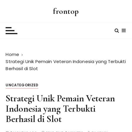
S
frontop
k
i
p
t
o
c
Home
o
Strategi Unik Pemain Veteran Indonesia yang Terbukti
n
Berhasil di Slot
t
e
n
UNCATEGORIZED
t
Strategi Unik Pemain Veteran
Indonesia yang Terbukti
Berhasil di Slot